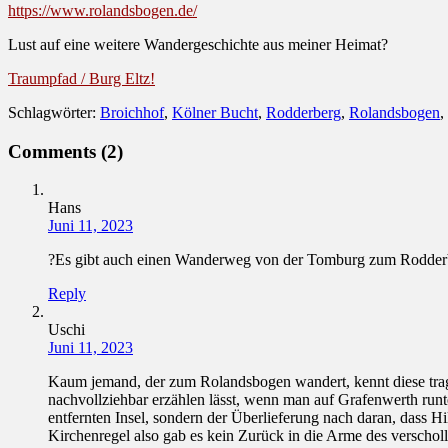
https://www.rolandsbogen.de/
Lust auf eine weitere Wandergeschichte aus meiner Heimat?
Traumpfad / Burg Eltz!
Schlagwörter:
Broichhof
,
Kölner Bucht
,
Rodderberg
,
Rolandsbogen
,
Comments (2)
Hans
Juni 11, 2023
?Es gibt auch einen Wanderweg von der Tomburg zum Rodderber
Reply
Uschi
Juni 11, 2023
Kaum jemand, der zum Rolandsbogen wandert, kennt diese tragi
nachvollziehbar erzählen lässt, wenn man auf Grafenwerth runt
entfernten Insel, sondern der Überlieferung nach daran, dass 
Kirchenregel also gab es kein Zurück in die Arme des verscholl