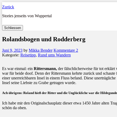
Zurück
Stories jenseits von Wuppertal
Schliessen
Rolandsbogen und Rodderberg
Juni 9, 2023
by
Mikka Bender
Kommentare 2
Kategorie:
Reisetipp
,
Rund ums Wandern
Es war einmal: ein
Rittersmann,
der fälschlicherweise für tot erklär
war für beide doof. Denn der Rittersmann kehrte zurück und schaute f
einer unerreichbaren Insel in einem Fluss befand. Diese unerträgliche
Insel seine Liebste zu Grabe getragen wurde.
Ach übrigens: Roland hieß der Ritter und die Unglückliche war die Hildegund
Ich habe mir den Originalschauplatz dieser etwa 1450 Jahre alten Tra
schön da oben.