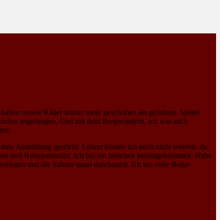
 haben unsere Räder immer mehr geschoben als gefahren. Später
n laufen angefangen. Und mit dem Bergwandern, ich war auch
ere.
h ohne Ausbildung gereicht. Lehrer konnte ich auch nicht werden, da
kteur und Reisejournalist. Ich bin ein bisschen herumgekommen. Habe
estiegen und die Sahara quasi durchquert. Ich bin viele Berge