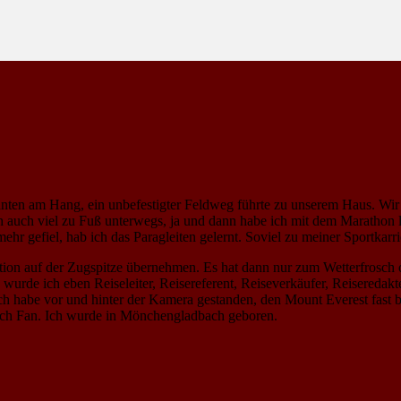
nten am Hang, ein unbefestigter Feldweg führte zu unserem Haus. Wir
ich auch viel zu Fuß unterwegs, ja und dann habe ich mit dem Maratho
r gefiel, hab ich das Paragleiten gelernt. Soviel zu meiner Sportkarri
rstation auf der Zugspitze übernehmen. Es hat dann nur zum Wetterfrosc
wurde ich eben Reiseleiter, Reisereferent, Reiseverkäufer, Reisereda
ch habe vor und hinter der Kamera gestanden, den Mount Everest fast b
bach Fan. Ich wurde in Mönchengladbach geboren.