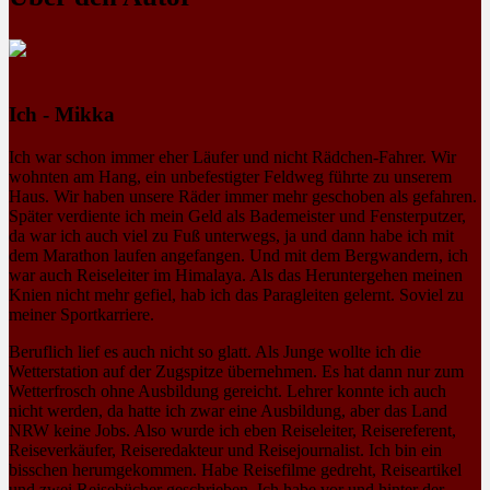
Ich - Mikka
Ich war schon immer eher Läufer und nicht Rädchen-Fahrer. Wir
wohnten am Hang, ein unbefestigter Feldweg führte zu unserem
Haus. Wir haben unsere Räder immer mehr geschoben als gefahren.
Später verdiente ich mein Geld als Bademeister und Fensterputzer,
da war ich auch viel zu Fuß unterwegs, ja und dann habe ich mit
dem Marathon laufen angefangen. Und mit dem Bergwandern, ich
war auch Reiseleiter im Himalaya. Als das Heruntergehen meinen
Knien nicht mehr gefiel, hab ich das Paragleiten gelernt. Soviel zu
meiner Sportkarriere.
Beruflich lief es auch nicht so glatt. Als Junge wollte ich die
Wetterstation auf der Zugspitze übernehmen. Es hat dann nur zum
Wetterfrosch ohne Ausbildung gereicht. Lehrer konnte ich auch
nicht werden, da hatte ich zwar eine Ausbildung, aber das Land
NRW keine Jobs. Also wurde ich eben Reiseleiter, Reisereferent,
Reiseverkäufer, Reiseredakteur und Reisejournalist. Ich bin ein
bisschen herumgekommen. Habe Reisefilme gedreht, Reiseartikel
und zwei Reisebücher geschrieben. Ich habe vor und hinter der