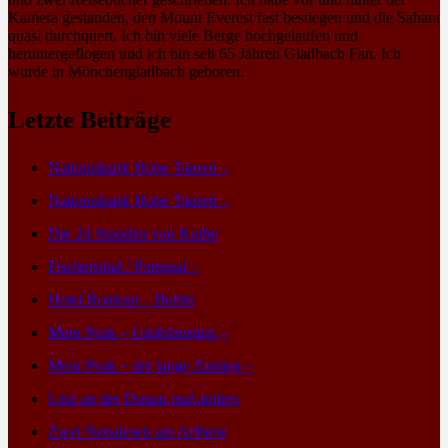
Kamera gestanden, den Mount Everest fast bestiegen und die Sahara
quasi durchquert. Ich bin viele Berge hochgelaufen und
heruntergeflogen und ich bin seit 65 Jahren Gladbach Fan. Ich
wurde in Mönchengladbach geboren.
Letzte Beiträge
Nationalpark Hohe Tauern –
Nationalpark Hohe Tauern –
Die 24 Stunden von Kothe
Fischerpfad / Portugal –
Hotel Rotdorn – Berlin
Mera Peak – Gipfelanstieg –
Mera Peak – der lange Zustieg –
Linz an der Donau mal anders
Zwei Nepalesen am Arlberg