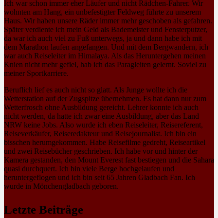
Ich war schon immer eher Läufer und nicht Rädchen-Fahrer. Wir
wohnten am Hang, ein unbefestigter Feldweg führte zu unserem
Haus. Wir haben unsere Räder immer mehr geschoben als gefahren.
Später verdiente ich mein Geld als Bademeister und Fensterputzer,
da war ich auch viel zu Fuß unterwegs, ja und dann habe ich mit
dem Marathon laufen angefangen. Und mit dem Bergwandern, ich
war auch Reiseleiter im Himalaya. Als das Heruntergehen meinen
Knien nicht mehr gefiel, hab ich das Paragleiten gelernt. Soviel zu
meiner Sportkarriere.
Beruflich lief es auch nicht so glatt. Als Junge wollte ich die
Wetterstation auf der Zugspitze übernehmen. Es hat dann nur zum
Wetterfrosch ohne Ausbildung gereicht. Lehrer konnte ich auch
nicht werden, da hatte ich zwar eine Ausbildung, aber das Land
NRW keine Jobs. Also wurde ich eben Reiseleiter, Reisereferent,
Reiseverkäufer, Reiseredakteur und Reisejournalist. Ich bin ein
bisschen herumgekommen. Habe Reisefilme gedreht, Reiseartikel
und zwei Reisebücher geschrieben. Ich habe vor und hinter der
Kamera gestanden, den Mount Everest fast bestiegen und die Sahara
quasi durchquert. Ich bin viele Berge hochgelaufen und
heruntergeflogen und ich bin seit 65 Jahren Gladbach Fan. Ich
wurde in Mönchengladbach geboren.
Letzte Beiträge