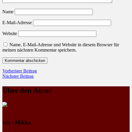
Name
E-Mail-Adresse
Website
Name, E-Mail-Adresse und Website in diesem Browser für
meinen nächsten Kommentar speichern.
Beitragsnavigation
Vorheriger
Vorheriger Beitrag
Nächster
Beitrag
Nächster Beitrag
Beiträg
Über den Autor
Ich - Mikka