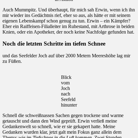
Auch Mummpitz. Und überhaupt, für mich sah Erwin, wenn ich ihn
mir wieder ins Gedächtnis rief, eher so aus, als hätte er mit seinem
eigenen Lebenskampf schon genug zu tun. Erwin – ein Kämpfer?
Eher ein Raiffeisen-Filialleiter im Ruhestand, mit Arthrose in beiden
Knien, oder ein Apotheker, der noch keine Nachfolge gefunden hat.
Noch die letzten Schritte im tiefen Schnee
und das Seefelder Joch auf über 2000 Metern Meereshöhe lag mir
zu Füßen.
Blick
vom
Joch
nach
Seefeld
hinunter
Schnell die schweißnassen Sachen gegen trockene und warme
getauscht und dann den Wind geprüft. Erwin verließ meine
Gedankenwelt so schnell, wie er sie gekapert hatte. Meine
Gedanken wurden klar, jetzt galt mein Fokus ganz allein dem
Thema:
wie im Tiefschnee in die Luft kommen.
Zwei Stunden