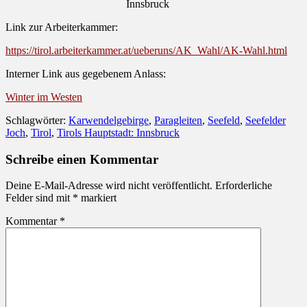
Innsbruck
Link zur Arbeiterkammer:
https://tirol.arbeiterkammer.at/ueberuns/AK_Wahl/AK-Wahl.html
Interner Link aus gegebenem Anlass:
Winter im Westen
Schlagwörter:
Karwendelgebirge
,
Paragleiten
,
Seefeld
,
Seefelder
Joch
,
Tirol
,
Tirols Hauptstadt: Innsbruck
Schreibe einen Kommentar
Deine E-Mail-Adresse wird nicht veröffentlicht.
Erforderliche
Felder sind mit
*
markiert
Kommentar
*